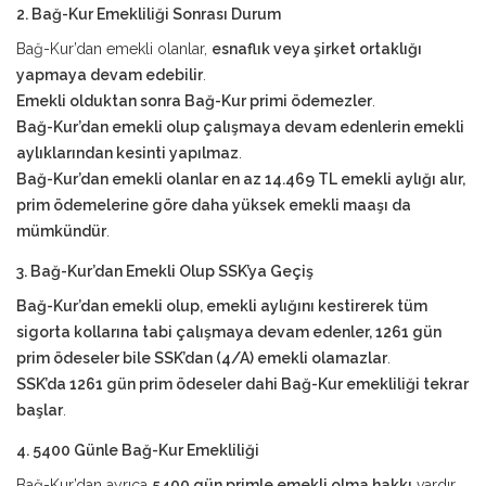
2. Bağ-Kur Emekliliği Sonrası Durum
Bağ-Kur’dan emekli olanlar,
esnaflık veya şirket ortaklığı
yapmaya devam edebilir
.
Emekli olduktan sonra Bağ-Kur primi ödemezler
.
Bağ-Kur’dan emekli olup çalışmaya devam edenlerin emekli
aylıklarından kesinti yapılmaz
.
Bağ-Kur’dan emekli olanlar en az 14.469 TL emekli aylığı alır,
prim ödemelerine göre daha yüksek emekli maaşı da
mümkündür
.
3. Bağ-Kur’dan Emekli Olup SSK’ya Geçiş
Bağ-Kur’dan emekli olup, emekli aylığını kestirerek tüm
sigorta kollarına tabi çalışmaya devam edenler, 1261 gün
prim ödeseler bile SSK’dan (4/A) emekli olamazlar
.
SSK’da 1261 gün prim ödeseler dahi Bağ-Kur emekliliği tekrar
başlar
.
4. 5400 Günle Bağ-Kur Emekliliği
Bağ-Kur’dan ayrıca
5400 gün primle emekli olma hakkı
vardır.