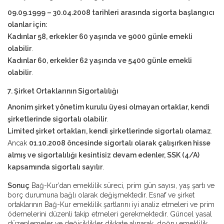
09.09.1999 – 30.04.2008 tarihleri arasında sigorta başlangıcı
olanlar için:
Kadınlar 58, erkekler 60 yaşında ve 9000 günle emekli
olabilir
.
Kadınlar 60, erkekler 62 yaşında ve 5400 günle emekli
olabilir
.
7. Şirket Ortaklarının Sigortalılığı
Anonim şirket yönetim kurulu üyesi olmayan ortaklar, kendi
şirketlerinde sigortalı olabilir
.
Limited şirket ortakları, kendi şirketlerinde sigortalı olamaz
.
Ancak
01.10.2008 öncesinde sigortalı olarak çalışırken hisse
almış ve sigortalılığı kesintisiz devam edenler, SSK (4/A)
kapsamında sigortalı sayılır
.
Sonuç
Bağ-Kur’dan emeklilik süreci, prim gün sayısı, yaş şartı ve
borç durumuna bağlı olarak değişmektedir. Esnaf ve şirket
ortaklarının Bağ-Kur emeklilik şartlarını iyi analiz etmeleri ve prim
ödemelerini düzenli takip etmeleri gerekmektedir. Güncel yasal
düzenlemeler ve değişiklikler dikkate alınarak, doğru emeklilik