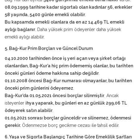
08.09.1999 tarihine kadar sigortalı olan kadınlar 56, erkekler
58 yaşında, 5400 günle emekli olabilir
.
Bu kapsamda emekli olanlara da en az 14.469 TL emekli
aylığı bağlanır
. Daha yüksek prim ödeyenler daha yüksek
emekli aylığı alabilir.
5. Bağ-Kur Prim Borçları ve Güncel Durum
04.10.2000 tarihinden önce iş yeri açan veya şirket ortağı
olanlardan, Bağ-Kur’a hiç prim ödememiş olanlar, bu tarihten
önceki günleri ödeme hakkına sahip değildir
.
01.10.2008 öncesi Bağ-Kur numarası olmayanlar, bu tarihten
önceki prim günlerini ödeyemez
.
Bağ-Kur’da 01.05.2021 öncesi borçlar silinmiştir
. Ancak
isteyenler
ihya yaparak, bu günleri en az günlük 299,06 TL
ödeyerek satın alabilir
.
01.05.2021 sonrası borçlar günceldir ve silinemez, ödenmesi
gerekir.
Ödenmezse borç gecikme cezası ile tahsil edilir.
6. Yaşa ve Sigorta Başlangıç Tarihine Göre Emeklilik Şartları