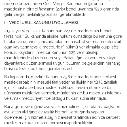
ödemeler üzerinden Gelir Vergisi Kanununun 94 üncü
maddesinin birinci fıkrasının (2/b) bendi uyarınca %20 oranında
gelir vergisi tevkifatı yapılması gerekmektedir.
II- VERGİ USUL KANUNU UYGULAMASI
213 sayılı Vergi Usul Kanununun 227 nci maddesinin birinci
fıkrasında, “Bu kanunda aksine hüküm olmadıkça bu kanuna göre
tutulan ve üçüncü şahıslarla olan münasebet ve muamelelere ait
olan kayıtların tevsiki mecburidir.” hükmü yer almakta olup, söz
konusu kayıtların, mezkûr Kanunun 229 ve müteakip
maddelerinde düzenlenen veya Bakanlığımıza verilen yetkiye
dayanılarak düzenlenmesi uygun bulunan belgelerden herhangi
birisi ile tevsik edilmesi gerekmektedir.
Bu kapsamda, mezkûr Kanunun 236 ncı maddesinde, serbest
meslek erbabının mesleki faaliyetlerine ilişkin her türlü tahsilatı
için iki nüsha serbest meslek makbuzu tanzim etmek ve bir
nüshasını müşteriye vermek, müşterinin de bu makbuzu istemek
ve almak mecburiyetinde olduğu hüküm altına alınmıştır.
Buna göre, verdiğiniz avukatlık hizmetine ilişkin olarak, başka bir
avukattan aldığınız avukatlık hizmeti karşılığında yapılan
ödemeler için hizmet aldığınız avukat tarafından adınıza serbest
meslek makbuzu düzenlenmesi icap etmektedir.