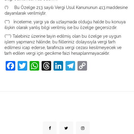
(
*
) Bu Özelge 213 sayılı Vergi Usul Kanununun 413.maddesine
dayanılarak verilmiştir.
(
**
) İnceleme, yargı ya da uzlaşmada olduğu halde bu konuya
ilişkin olarak yanlış bilgi verilmiş ise bu özelge geçersizdir.
(***) Talebiniz üzerine tayin edilmiş olan bu özelge ye uygun
işlem yapmanız hâlinde, bu fiilleriniz dolayısıyla vergi tarh
edilmesi icap ederse, tarafınıza vergi cezası kesilmeyecek ve
tarh edilen vergi için gecikme faizi hesaplanmayacaktır.
Facebook
Twitter
WhatsApp
Threads
LinkedIn
Telegram
Copy
Link