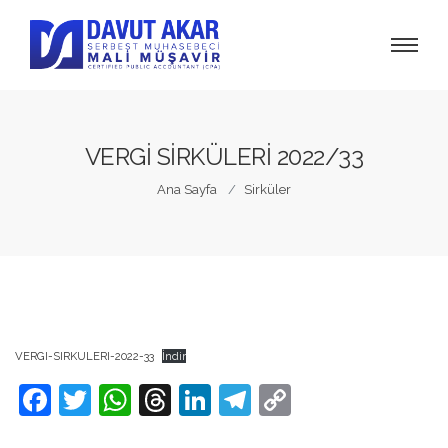
VERGİ SİRKÜLERİ 2022/33
Ana Sayfa
Sirküler
VERGI-SIRKULERI-2022-33
İndir
Facebook
Twitter
WhatsApp
Threads
LinkedIn
Telegram
Copy
Link