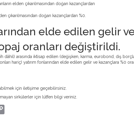
tulanların elden çıkarılmasından doğan kazançlardan
 elden çıkarılmasından doğan kazançlardan %0.
arından elde edilen gelir v
aj oranları değiştirildi.
h dâhil) arasında iktisap edilen (değişken, karma, eurobond, dış borçl
onları hariç) yatırım fonlarından elde edilen gelir ve kazançlara %0 ora
labilmek için iletişime geçebilirsiniz.
mayan sirkülerler için lütfen bilgi veriniz.
p
s
edIn
elegram
Copy
Link