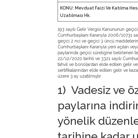
KONU: Mevduat Faizi Ve Katılma Hesa
Uzatılması Hk.
193 sayılı Gelir Vergisi Kanununun geçici
Cumhurbaşkanı Kararıyla 2006/10731 sayı
geçici 2 nci ve geçici 3 üncü maddelerin
Cumhurbaşkanı Kararıyla yeni açılan veya
paylarında geçici süreliğine belirlenen t
22/12/2020 tarihli ve 3321 sayılı Cumhurb
tahvil ve bonolardan elde edilen gelir ve 
sertifikalarından elde edilen gelir ve kaz
üzere 3 ay uzatılmıştır
1) Vadesiz ve ö
paylarına indiri
yönelik düzenl
tarihine kadar u