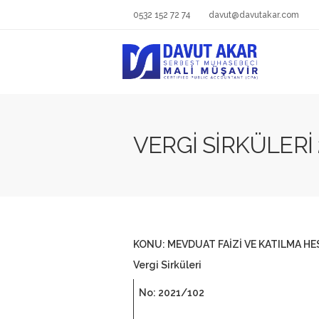
0532 152 72 74
davut@davutakar.com
VERGİ SİRKÜLERİ 
KONU: MEVDUAT FAİZİ VE KATILMA HES
Vergi Sirküleri
No: 2021/102