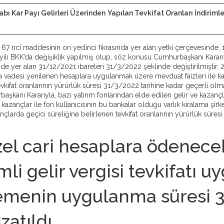
bı Kar Payı Gelirleri Üzerinden
Yapılan Tevkifat Oranları İndirimle
 67 nci maddesinin on yedinci fıkrasında yer alan yetki çerçevesinde, 1
lı BKK’da değişiklik yapılmış olup, söz konusu Cumhurbaşkanı Kararıy
de yer alan 31/12/2021 ibareleri 31/3/2022 şeklinde değiştirilmiştir. 2
 vadesi yenilenen hesaplara uygulanmak üzere mevduat faizleri ile katı
evkifat oranlarının yürürlük süresi 31/3/2022 tarihine kadar geçerli olm
aşkanı Kararıyla, bazı yatırım fonlarından elde edilen gelir ve kazançl
kazançlar ile fon kullanıcısının bu bankalar olduğu varlık kiralama şirket
ançlarda geçici süreliğine belirlenen tevkifat oranlarının yürürlük süre
zel cari hesaplara ödenecek
mli gelir vergisi tevkifatı
emenin uygulanma süresi 3
zatıldı.