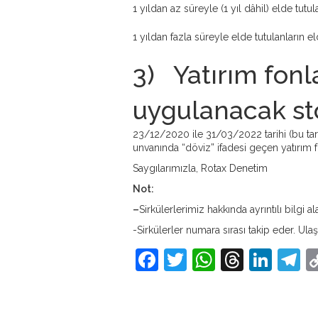
1 yıldan az süreyle (1 yıl dâhil) elde tu
1 yıldan fazla süreyle elde tutulanların
3) Yatırım fonl
uygulanacak stop
23/12/2020 ile 31/03/2022 tarihi (bu tari
unvanında “döviz” ifadesi geçen yatırım f
Saygılarımızla, Rotax Denetim
Not:
–
Sirkülerlerimiz hakkında ayrıntılı bilgi a
-Sirkülerler numara sırası takip eder. Ulaş
Facebook
Twitter
WhatsAp
Thread
Link
T