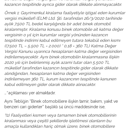
kazancın tespitinde ayrıca gider olarak dikkate alınmayacaktır.
Örnek 1: Gayrimenkul kiralama faaliyetiyle iştigal eden kurumlar
vergisi mükellefi (ELM) Ltd. Şti. tarafından 26/3/2020 tarihinde
aylık 7.500 TL bedel karşılığında bir adet binek otomobil
kiralanmıştır. Kiralama konusu binek otomobile ait katma değer
vergisinin o yıl için kurumlar vergisi yönünden kazancın
tespitinde indirimi kabul edilmeyen tutara tekabül eden kısmı
((7.500 TL – 5.500 TL = 2.000) * 0,18 = 360 TL) Katma Değer
Vergisi Kanunu uyarınca hesaplanan katma değer vergisinden
indirilemeyecektir. Aynı binek otomobilin kiralanmasına ilişkin
2020 yılı için belirlenmiş aylık azami tutar olan 5.500 TL
mükellef tarafından kazancın tespitinde gider olarak dikkate
alındığından, hesaplanan katma değer vergisinden
indirilemeyen 360 TL, kurum kazancının tespitinde kanunen
kabul edilmeyen gider olarak dikkate alınacaktır.
…”
açıklaması yer almaktadır.
Aynı Tebliğin “Binek otomobillere ilişkin tamir, bakım, yakıt ve
benzeri cari giderler” başlıklı 14 üncü maddesinde ise,
“(1) Faaliyetleri kısmen veya tamamen binek otomobillerinin
kiralanması veya çeşitli şekillerde işletilmesi olanların bu
amaçla kullandıkları hariç olmak üzere, binek otomobillere