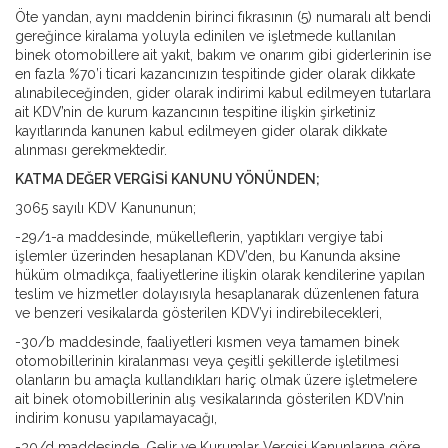
Öte yandan, aynı maddenin birinci fıkrasının (5) numaralı alt bendi
gereğince kiralama yoluyla edinilen ve işletmede kullanılan
binek otomobillere ait yakıt, bakım ve onarım gibi giderlerinin ise
en fazla %70’i ticari kazancınızın tespitinde gider olarak dikkate
alınabileceğinden, gider olarak indirimi kabul edilmeyen tutarlara
ait KDV’nin de kurum kazancının tespitine ilişkin şirketiniz
kayıtlarında kanunen kabul edilmeyen gider olarak dikkate
alınması gerekmektedir.
KATMA DEĞER VERGİSİ KANUNU YÖNÜNDEN;
3065 sayılı KDV Kanununun;
-29/1-a maddesinde, mükelleflerin, yaptıkları vergiye tabi
işlemler üzerinden hesaplanan KDV’den, bu Kanunda aksine
hüküm olmadıkça, faaliyetlerine ilişkin olarak kendilerine yapılan
teslim ve hizmetler dolayısıyla hesaplanarak düzenlenen fatura
ve benzeri vesikalarda gösterilen KDV’yi indirebilecekleri,
-30/b maddesinde, faaliyetleri kısmen veya tamamen binek
otomobillerinin kiralanması veya çeşitli şekillerde işletilmesi
olanların bu amaçla kullandıkları hariç olmak üzere işletmelere
ait binek otomobillerinin alış vesikalarında gösterilen KDV’nin
indirim konusu yapılamayacağı,
-30/d maddesinde, Gelir ve Kurumlar Vergisi Kanunlarına göre