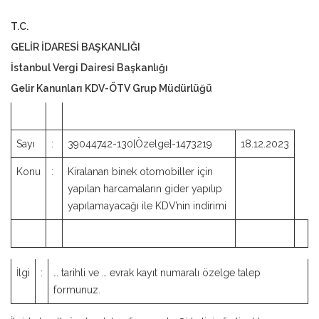
T.C.
GELİR İDARESİ BAŞKANLIĞI
İstanbul Vergi Dairesi Başkanlığı
Gelir Kanunları KDV-ÖTV Grup Müdürlüğü
Sayı
:
39044742-130[Özelge]-1473219
18.12.2023
Konu
:
Kiralanan binek otomobiller için
yapılan harcamaların gider yapılıp
yapılamayacağı ile KDV’nin indirimi
İlgi
:
… tarihli ve … evrak kayıt numaralı özelge talep
formunuz.