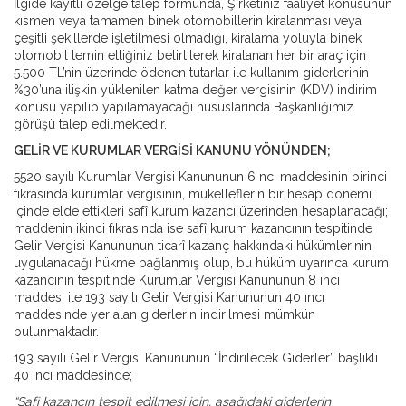
İlgide kayıtlı özelge talep formunda, Şirketiniz faaliyet konusunun
kısmen veya tamamen binek otomobillerin kiralanması veya
çeşitli şekillerde işletilmesi olmadığı, kiralama yoluyla binek
otomobil temin ettiğiniz belirtilerek kiralanan her bir araç için
5.500 TL’nin üzerinde ödenen tutarlar ile kullanım giderlerinin
%30’una ilişkin yüklenilen katma değer vergisinin (KDV) indirim
konusu yapılıp yapılamayacağı hususlarında Başkanlığımız
görüşü talep edilmektedir.
GELİR VE KURUMLAR VERGİSİ KANUNU YÖNÜNDEN;
5520 sayılı Kurumlar Vergisi Kanununun 6 ncı maddesinin birinci
fıkrasında kurumlar vergisinin, mükelleflerin bir hesap dönemi
içinde elde ettikleri safî kurum kazancı üzerinden hesaplanacağı;
maddenin ikinci fıkrasında ise safî kurum kazancının tespitinde
Gelir Vergisi Kanununun ticarî kazanç hakkındaki hükümlerinin
uygulanacağı hükme bağlanmış olup, bu hüküm uyarınca kurum
kazancının tespitinde Kurumlar Vergisi Kanununun 8 inci
maddesi ile 193 sayılı Gelir Vergisi Kanununun 40 ıncı
maddesinde yer alan giderlerin indirilmesi mümkün
bulunmaktadır.
193 sayılı Gelir Vergisi Kanununun “İndirilecek Giderler” başlıklı
40 ıncı maddesinde;
“Safi kazancın tespit edilmesi için, aşağıdaki giderlerin