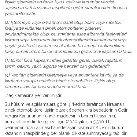
ilişkin giderlerin en fazla %70’i, gelir ve kurumlar vergisi
açısından safi kazancın tespitinde gider olarak indirim konusu
yapılabilecektir.
(2) İşletmeye veya envantere dâhil olup ticari veya mesleki
faaliyette kullanılan binek otomobillerin giderleri
sınırlandırılmakta olup, bu sınırlama esas itibarıyla faaliyetleri
kısmen veya tamamen binek otomobillerinin kiralanması veya
çeşitli şekillerde işletilmesi olanların bu amaçla kullandıkları
hariç olmak üzere binek otomobillerin giderlerini kapsamaktadır.
(3) Birinci fıkra kapsamındaki giderler genel olarak taşıtların
tamir, bakım, yakıt, sigorta ve benzeri cari giderleridir.
(4) Yapılan giderlerin işletmeye veya envantere kayıtlı ya da
kiralama yoluyla edinilen binek otomobillere ilişkin olup
olmamasının bir önemi bulunmamaktadır.
…”
açıklamasına yer verilmiştir.
Bu hüküm ve açıklamalara göre, şirketiniz tarafından kiralanan
binek otomobillere ilişkin olarak ödenen kira bedellerinin Gelir
Vergisi Kanununun 40 ıncı maddesinin birinci fıkrasının (1)
numaralı bendinde ilgili yıl için (2020 yılı için 5.500 TL)
belirlenen tutarı aşması halinde, aşan kısma ait KDV’nin kurum
kazancının tespitinde gider olarak dikkate alınmayacağı tabiidir.