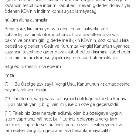
kazancın tespitinde indirimi kabul edilmeyen giderler dolayısıyla
ödenen KDV’nin indirim konusu yapılamayacağı
hüküm altına alınmıştır.
Buna göre, kiralama yoluyla edinilen ve faaliyetinizde
kullandığınız binek otomobillere ait kira bedellerine ve yakıt,
bakım ve onarım gibi giderlerine ilişkin KDV’nin, söz konusu kira
bedeli ve giderlerin Gelir ve Kurumlar Vergisi Kanunları uyarınca
kazancın tespitinde gider olarak kabul edilen kısmına isabet eden
kısmının indirim konusu yapılması mümkün bulunmaktadır.
Bilgi edinilmesini rica ederim.
İmza
(
*
) Bu Özelge 213 sayılı Vergi Usul Kanununun 413.maddesine
dayanılarak verilmiştir.
(
**
) İnceleme, yargı ya da uzlaşmada olduğu halde bu konuya
ilişkin olarak yanlış bilgi verilmiş ise bu özelge geçersizdir.
(***) Talebiniz üzerine tayin edilmiş olan bu özelgeye uygun
işlem yapmanız hâlinde, bu fiilleriniz dolayısıyla vergi tarh
edilmesi icap ederse, tarafınıza vergi cezası kesilmeyecek ve
tarh edilen vergi için gecikme faizi hesaplanmayacaktır.