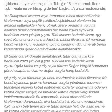
açıklamalara yer verilmiş olup, Tebliğin “Binek otomobillere
ilişkin kiralama ve iktisap giderleri” başlıklı 13 üncü maddesinde;
“(1) Faaliyetleri kısmen veya tamamen binek otomobillerinin
kiralanması veya çeşitli şekillerde işletilmesi olanların bu
amaçla kullandıkları hariç olmak üzere, kiralama yoluyla
edinilen binek otomobillerinin her birine ilişkin aylık kira
bedelinin 2020 yılı için 5.500 Türk lirasına kadarlık kısmı, 193
sayılı Kanunun 40 ıncı maddesinin birinci fıkrasının (1) numaralı
bendi ve 68 inci maddesinin birinci fıkrasının (5) numaralı bendi
kapsamında gider olarak dikkate alınabilecektir.
(2) Gider olarak dikkate alınabilecek tutar olan aylık kira
bedelinin 2020 yılı için 5.500 Türk lirasına kadarlık kısmı
25/10/1984 tarihli ve 3065 sayılı Katma Değer Vergisi Kanununa
göre hesaplanan katma değer vergisi hariç bedeldir.
(3) 3065 sayılı Kanunun 30 uncu maddesinin birinci fıkrasının (d)
bendi uyarınca, gelir ve kurumlar vergisi yönünden kazancın
tespitinde indirimi kabul edilmeyen giderler dolayısıyla ödenen
katma değer vergisi, hesaplanan katma değer vergisinden
indirilememektedir. Bu kapsamda, binek otomobillerin
kiralanması durumunda, kira bedellerinin Kanun maddesinde
ilgili yıl için belirlenen azami tutarı aşması halinde, aşan kısma
ait katma değer vergisi gelir ve kurumlar vergisi yönünden