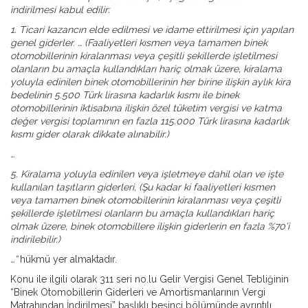
indirilmesi kabul edilir:
1. Ticari kazancın elde edilmesi ve idame ettirilmesi için yapılan
genel giderler. … (Faaliyetleri kısmen veya tamamen binek
otomobillerinin kiralanması veya çeşitli şekillerde işletilmesi
olanların bu amaçla kullandıkları hariç olmak üzere, kiralama
yoluyla edinilen binek otomobillerinin her birine ilişkin aylık kira
bedelinin 5.500 Türk lirasına kadarlık kısmı ile binek
otomobillerinin iktisabına ilişkin özel tüketim vergisi ve katma
değer vergisi toplamının en fazla 115.000 Türk lirasına kadarlık
kısmı gider olarak dikkate alınabilir.)
…
5. Kiralama yoluyla edinilen veya işletmeye dahil olan ve işte
kullanılan taşıtların giderleri, (Şu kadar ki faaliyetleri kısmen
veya tamamen binek otomobillerinin kiralanması veya çeşitli
şekillerde işletilmesi olanların bu amaçla kullandıkları hariç
olmak üzere, binek otomobillere ilişkin giderlerin en fazla %70’i
indirilebilir.)
…”
hükmü yer almaktadır.
Konu ile ilgili olarak 311 seri no.lu Gelir Vergisi Genel Tebliğinin
“Binek Otomobillerin Giderleri ve Amortismanlarının Vergi
Matrahından İndirilmesi” başlıklı beşinci bölümünde ayrıntılı