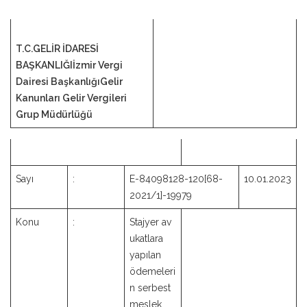
T.C.
GELİR İDARESİ
BAŞKANLIĞI
İzmir Vergi
Dairesi Başkanlığı
Gelir
Kanunları Gelir Vergileri
Grup Müdürlüğü
Sayı
:
E-84098128-120[68-
10.01.2023
2021/1]-19979
Konu
:
Stajyer av
ukatlara
yapılan
ödemeleri
n serbest
meslek