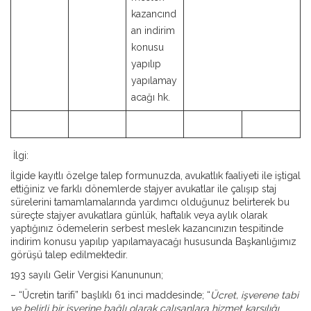
kazancınd
an indirim
konusu
yapılıp
yapılamay
acağı hk.
İlgi:
İlgide kayıtlı özelge talep formunuzda, avukatlık faaliyeti ile iştigal
ettiğiniz ve farklı dönemlerde stajyer avukatlar ile çalışıp staj
sürelerini tamamlamalarında yardımcı olduğunuz belirterek bu
süreçte stajyer avukatlara günlük, haftalık veya aylık olarak
yaptığınız ödemelerin serbest meslek kazancınızın tespitinde
indirim konusu yapılıp yapılamayacağı hususunda Başkanlığımız
görüşü talep edilmektedir.
193 sayılı Gelir Vergisi Kanununun;
– “Ücretin tarifi” başlıklı 61 inci maddesinde; “
Ücret, işverene tabi
ve belirli bir işyerine bağlı olarak çalışanlara hizmet karşılığı