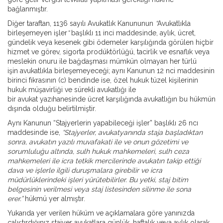
bağlanmıştır.
Diğer taraftan, 1136 sayılı Avukatlık Kanununun
“
Avukatlıkla
birleşemeyen işler
“
başlıklı 11 inci maddesinde, aylık, ücret,
gündelik veya kesenek gibi ödemeler karşılığında görülen hiçbir
hizmet ve görev, sigorta prodüktörlüğü, tacirlik ve esnaflık veya
meslekin onuru ile bağdaşması mümkün olmayan her türlü
işin avukatlıkla birleşemeyeceği; aynı Kanunun 12 nci maddesinin
birinci fıkrasının (c) bendinde ise, özel hukuk tüzel kişilerinin
hukuk müşavirliği ve sürekli avukatlığı ile
bir avukat yazıhanesinde ücret karşılığında avukatlığın bu hükmün
dışında olduğu belirtilmiştir.
Aynı Kanunun “Stajyerlerin yapabileceği işler” başlıklı 26 ncı
maddesinde ise,
“Stajyerler, avukatyanında staja başladıktan
sonra, avukatın yazılı muvafakati ile ve onun gözetimi ve
sorumluluğu altında, sulh hukuk mahkemeleri, sulh ceza
mahkemeleri ile icra tetkik mercilerinde avukatın takip ettiği
dava ve işlerle ilgili duruşmalara girebilir ve icra
müdürlüklerindeki işleri yürütebilirler. Bu yetki, staj bitim
belgesinin verilmesi veya staj listesinden silinme ile sona
erer.”
hükmü yer almıştır.
Yukarıda yer verilen hüküm ve açıklamalara göre yanınızda
çalıştırdığınız stajyer avukatlara günlük, haftalık veya aylık olarak