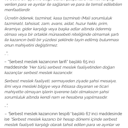
verilen para ve ayınlar ile sağlanan ve para ile temsil edilebilen
menfaatlerdir.
Ücretin ödenek, tazminat, kasa tazminatı (Mali sorumluluk
tazminatı), tahsisat, zam, avans, aidat, huzur hakkı, prim,
ikramiye, gider karşılığı veya başka adlar altında ödenmiş
olması veya bir ortaklık münasebeti niteliğinde olmamak şartı
ile kazancın belli bir yüzdesi şeklinde tayin edilmiş bulunması
onun mahiyetini değiştirmez.
…”,
– “Serbest meslek kazancının tarifi” başlıklı 65 inci
maddesinde
“Her türlü serbest meslek faaliyetinden doğan
kazançlar serbest meslek kazancıdır.
Serbest meslek faaliyeti; sermayeden ziyade şahsi mesaiye,
ilmi veya mesleki bilgiye veya ihtisasa dayanan ve ticari
mahiyette olmayan işlerin işverene tabi olmaksızın şahsi
sorumluluk altında kendi nam ve hesabına yapılmasıdır.
…”,
– “
Serbest meslek kazancının tespiti
“
başlıklı 67 inci maddesinde
ise
“Serbest meslek kazancı bir hesap dönemi içinde serbest
meslek faaliyeti karşılığı olarak tahsil edilen para ve ayınlar ve