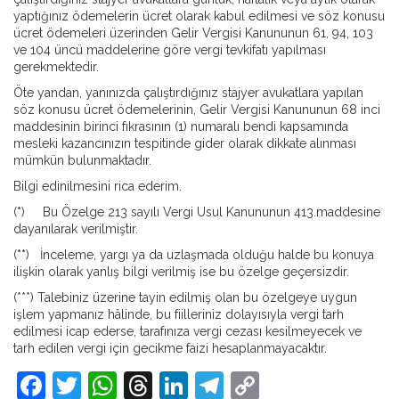
yaptığınız ödemelerin ücret olarak kabul edilmesi ve söz konusu
ücret ödemeleri üzerinden Gelir Vergisi Kanununun 61, 94, 103
ve 104 üncü maddelerine göre vergi tevkifatı yapılması
gerekmektedir.
Öte yandan, yanınızda çalıştırdığınız stajyer avukatlara yapılan
söz konusu ücret ödemelerinin, Gelir Vergisi Kanununun 68 inci
maddesinin birinci fıkrasının (1) numaralı bendi kapsamında
mesleki kazancınızın tespitinde gider olarak dikkate alınması
mümkün bulunmaktadır.
Bilgi edinilmesini rica ederim.
(
*
) Bu Özelge 213 sayılı Vergi Usul Kanununun 413.maddesine
dayanılarak verilmiştir.
(
**
) İnceleme, yargı ya da uzlaşmada olduğu halde bu konuya
ilişkin olarak yanlış bilgi verilmiş ise bu özelge geçersizdir.
(***) Talebiniz üzerine tayin edilmiş olan bu özelgeye uygun
işlem yapmanız hâlinde, bu fiilleriniz dolayısıyla vergi tarh
edilmesi icap ederse, tarafınıza vergi cezası kesilmeyecek ve
tarh edilen vergi için gecikme faizi hesaplanmayacaktır.
Facebook
Twitter
WhatsApp
Threads
LinkedIn
Telegram
Copy