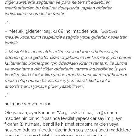
diğer suretlerle sağlanan ve para ile temsil edilebilen
menfaatlerden bu faaliyet dolayısıyla yapılan giderler
indirildikten sonra kalan farktır.
…” ,
– “
Mesleki giderler
“
başlıklı 68 inci maddesinde, “
Serbest
meslek kazancının tespitinde aşağıda yazılı giderler hasılattan
indirilir.
1. Mesleki kazancın elde edilmesi ve idame ettirilmesi için
ödenen genel giderler (İkametgâhlarının bir kısmını iş yeri olarak
kullananlar, ikametgâh için ödedikleri kiranın tamamı ile ısıtma
ve aydınlatma gibi diğer giderlerin yarısını indirebilirler. İş yeri
kendi mülkü olanlar kira yerine amortismanı, ikametgâhı kendi
mülkü olup bunun bir kısmını iş yeri olarak kullananlar
amortismanın yarısını gider yazabilirler.).
…”
hükmüne yer verilmiştir.
Öte yandan, aynı Kanunun “Vergi tevkifatı” başlıklı 94 üncü
maddesinin birinci fıkrasında tevkifat yapacaklar sayılmış, aynı
fıkranın (1) numaralı bendi ile hizmet erbabına nakden veya
hesaben ödenen ücretler üzerinden 103 ve 104 üncü maddelere
göre gelir vergisi tevkifatı yapılması gerektiği hükme