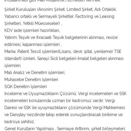
imzalanması gibi Mali Müşavirlik Hizmetleri vermek,
Şirket Kuruluşları (Anonim Şirket, Limited Şirket, Adi Ortaklık,
Yabancı ortaklı ve Sermayeli Şirketler, Factoring ve Leasing
Şirketleri, Yetkili Müesseseler) ,
KDV iade işlemleri hazırlıkları,
Yatırım Teşvik ve İhracaatı Teşvik belgelerinin alınması, revize
edilmesi, kapanması işlemleri ,
Marka, Patent Tescil işlemleri(Lisans, devir, iptal, yenileme) TSE
(standart) izinleri, Sanayi Sicil belgeleri-İmalat belgeleri alınması
işlemleri,
Mali Analiz ve Denetim işlemleri,
Muhasebe Denetim İşlemleri
SGK Denetim İşlemleri
İnceleme ve Uyuşmazlıkların Çözümü. Vergi incelemeleri ve SSK
incelemeleri konularında uzman bir kadromuz vardır. Vergi
Dairesi ve SSK ile uyuşmazlıkların çözümünde Vergi Mahkemesi
ve Danıştay nezdinde takip ederek sonuçlandıracak birikime ve
kadroya sahibiz,
Genel Kurulların Yapılması , Sermaye Arttırımı, şirket birleşmeleri,